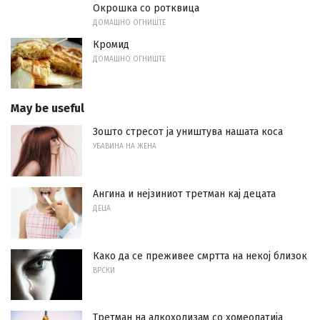
Окрошка со ротквица
ДОМАШНО ОГНИШТЕ
Кромид
ДОМАШНО ОГНИШТЕ
May be useful
Зошто стресот ја уништува нашата коса
УБАВИНА НА ЖЕНА
Ангина и нејзиниот третман кај децата
ДЕЦА
Како да се преживее смртта на некој близок
ВРСКИ
Третман на алкохолизам со хомеопатија