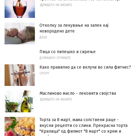
ЗДРАВЈЕТО НА ЖЕНИТЕ
Отколку за лекување на запек кај
новородено дете
ДЕЦА
Пица со пилешко и сирење
ДОМАШНО ОГНИШТЕ
Како правилно да се вклучи во сила фитнес?
СПОРТ
Маслиново масло - лековити својства
ЗДРАВЈЕТО НА ЖЕНИТЕ
Торта за 8 март, мама сопствени раце -
вкусни рецепти со слики. Прекрасна торта
"Кралица" од филмот "8 март" со крем и