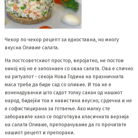
Чекор по чекор рецепт за едноставна, но многу
вкусна Оливие салата.
На постсоветскиот простор, веројатно, не постои
никој кој не е запознаен со оваа салата. Ова е слично
на ритуалот - секоја Нова Година на празничната
маса треба да биде сад со оливие. И тоа не е
изненадувачки што садот толку сакан од нашиот
народ, бидејќи тоа е навистина вкусно, срдечна и не
е софистицирана за готвење. Ако малку сте
заборавиле како се подготвува класичната верзија
на салата Оливие, препорачуваме да го прочитате
нашиот рецепт и препораки.