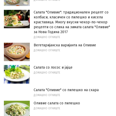
Салата "Оливие": традиционален рецепт со
колбаси, класичен со пилешко и кисела
краставица. Многу вкусни чекор-по-чекор
рецепти со слика на зимата салата "Оливие"
за Нова Година 2017
ДОМАШНО ОГНИШТЕ
Вегетаријанска варијанта на Оливие
ДОМАШНО ОГНИШТЕ
Салата со лосос и јајце
ДОМАШНО ОГНИШТЕ
Салата "Оливие" со пилешко на скара
ДОМАШНО ОГНИШТЕ
Оливие салата со пилешко
ДОМАШНО ОГНИШТЕ