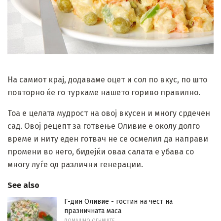
На самиот крај, додаваме оцет и сол по вкус, по што
повторно ќе го туркаме нашето гориво правилно.
Тоа е целата мудрост на овој вкусен и многу срдечен
сад. Овој рецепт за готвење Оливие е околу долго
време и ниту еден готвач не се осмелил да направи
промени во него, бидејќи оваа салата е убава со
многу луѓе од различни генерации.
See also
Г-дин Оливие - гостин на чест на
празничната маса
ДОМАШНО ОГНИШТЕ