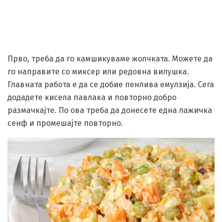
Прво, треба да го камшикуваме жолчката. Можете да
го направите со миксер или редовна вилушка.
Главната работа е да се добие пенлива емулзија. Сега
додадете кисела павлака и повторно добро
размачкајте. По ова треба да донесете една лажичка
сенф и промешајте повторно.