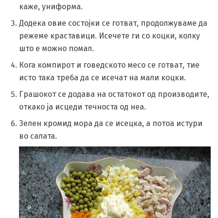
каже, униформа.
Додека овие состојки се готват, продолжуваме да
режеме краставици. Исечете ги со коцки, колку
што е можно помал.
Кога компирот и говедското месо се готват, тие
исто така треба да се исечат на мали коцки.
Грашокот се додава на остатокот од производите,
откако ја исцеди течноста од неа.
Зелен кромид мора да се исецка, а потоа истури
во салата.