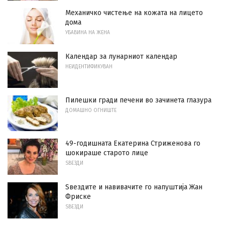
Механичко чистење на кожата на лицето
дома
УБАВИНА НА ЖЕНА
Календар за лунарниот календар
НЕИДЕНТИФИКУВАН
Пилешки гради печени во зачинета глазура
ДОМАШНО ОГНИШТЕ
49-годишната Екатерина Стриженова го
шокираше старото лице
ЅВЕЗДИ
Ѕвездите и навивачите го напуштија Жан
Фриске
ЅВЕЗДИ