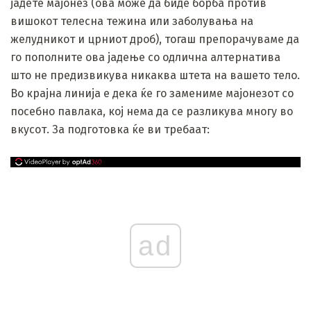
јадете мајонез (ова може да биде борба против
вишокот телесна тежина или заболувања на
желудникот и црниот дроб), тогаш препорачуваме да
го пополните ова јадење со одлична алтернатива
што не предизвикува никаква штета на вашето тело.
Во крајна линија е дека ќе го замениме мајонезот со
посебно павлака, кој нема да се разликува многу во
вкусот. За подготовка ќе ви требаат:
ad