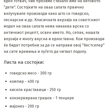
еден готвач, чие презиме станало име на неговото
"дете". Состојките на оваа салата првично
вклучувале производи како што се говедско,
лескарски и др. Класичната верзија на советскиот
модел на оваа салата нема никаква врска со
античкиот рецепт, освен името. Но, сепак, нашата
верзија е многу вкусна и едноставна. Кои производи
ќе бидат потребни за да се направи овој "бестселер"
на сите времиња и луѓето да читаат подолу.
Листа на состојки:
говедско месо - 300 гр
компир - 400 гр
кисела краставици - 250 гр
конзервирана грашок - 1 тенџере
мајонез - 200 гр