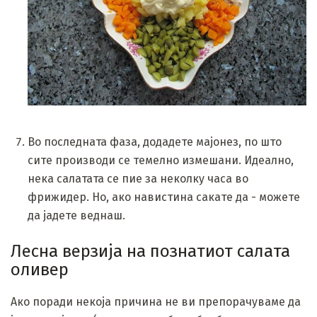
Во последната фаза, додадете мајонез, по што
сите производи се темелно измешани. Идеално,
нека салатата се пие за неколку часа во
фрижидер. Но, ако навистина сакате да - можете
да јадете веднаш.
Лесна верзија на познатиот салата
оливер
Ако поради некоја причина не ви препорачуваме да