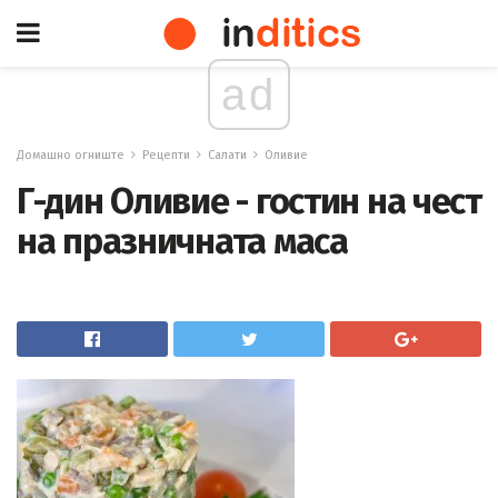
ad
Домашно огниште
Рецепти
Салати
Оливие
Г-дин Оливие - гостин на чест
на празничната маса