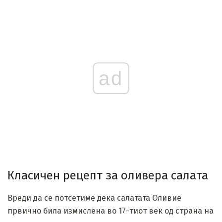
ad
Класичен рецепт за оливера салата
Вреди да се потсетиме дека салатата Оливие
првично била измислена во 17-тиот век од страна на