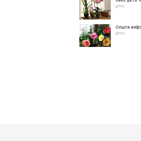
Како да се 
ДРУГО
Општи инфор
ДРУГО