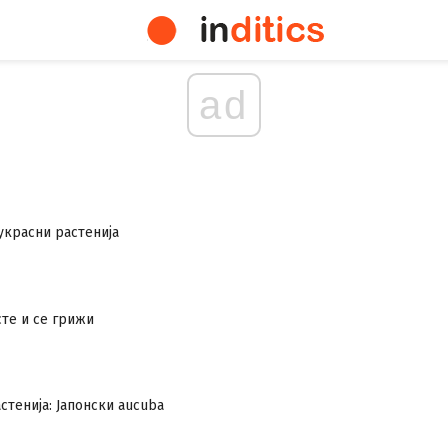
ad
украсни растенија
те и се грижи
стенија: Јапонски aucuba