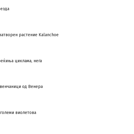
везда
затворен растение Kalanchoe
веќиња циклама, нега
 венчаници од Венера
зголеми виолетова