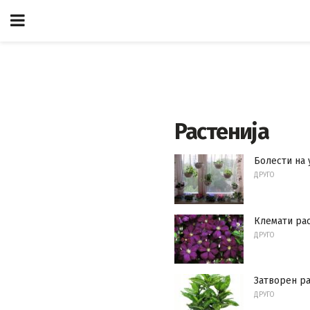
Растенија
Болести на 
ДРУГО
Клемати рас
ДРУГО
Затворен ра
ДРУГО