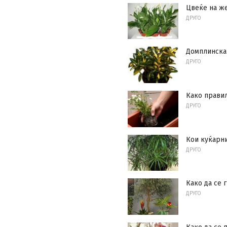
Цвеќе на ж
ДРУГО
Домплинска
ДРУГО
Како правил
ДРУГО
Кои куќарни
ДРУГО
Како да се 
ДРУГО