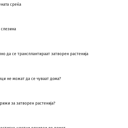
ената среќа
 слезина
но да се трансплантираат затворен растенија
ци не можат да се чуваат дома?
грижи за затворен растенија?