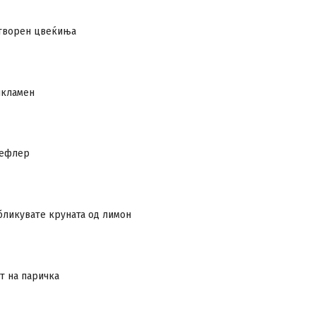
затворен цвеќиња
икламен
шефлер
обликувате круната од лимон
т на паричка