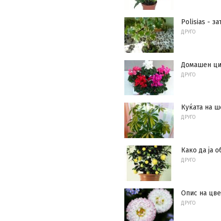
Polisias - 
ДРУГО
Домашен ц
ДРУГО
Куќата на 
ДРУГО
Како да ја 
ДРУГО
Опис на цве
ДРУГО