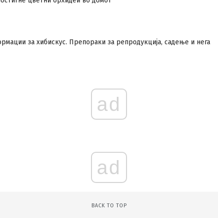
постигне цветни орхидеи во домот
мации за хибискус. Препораки за репродукција, садење и нега
ad
ad
BACK TO TOP