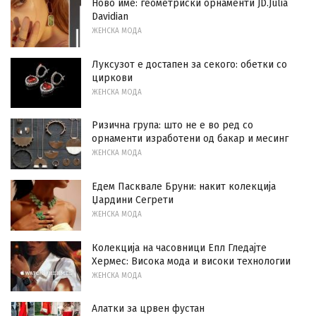
Ново име: геометриски орнаменти JD.Julia
Davidian
ЖЕНСКА МОДА
Луксузот е достапен за секого: обетки со
циркови
ЖЕНСКА МОДА
Ризична група: што не е во ред со
орнаменти изработени од бакар и месинг
ЖЕНСКА МОДА
Едем Пасквале Бруни: накит колекција
Џардини Сегрети
ЖЕНСКА МОДА
Колекција на часовници Епл Гледајте
Хермес: Висока мода и високи технологии
ЖЕНСКА МОДА
Алатки за црвен фустан