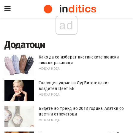
ad
Додатоци
Како да се изберат вистинските женски
зимски ракавици
ЖЕНСКА МОДА
Скапоцен украс на Луј Витон: накит
владетел Цвет ББ
ЖЕНСКА МОДА
Бидете во тренд во 2018 година: Алатки со
цветни отпечатоци
ЖЕНСКА МОДА