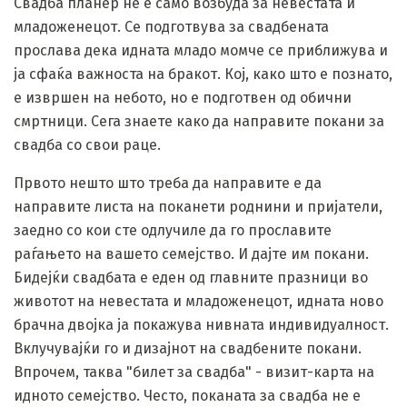
Свадба планер не е само возбуда за невестата и
младоженецот. Се подготвува за свадбената
прослава дека идната младо момче се приближува и
ја сфаќа важноста на бракот. Кој, како што е познато,
е извршен на небото, но е подготвен од обични
смртници. Сега знаете како да направите покани за
свадба со свои раце.
Првото нешто што треба да направите е да
направите листа на поканети роднини и пријатели,
заедно со кои сте одлучиле да го прославите
раѓањето на вашето семејство. И дајте им покани.
Бидејќи свадбата е еден од главните празници во
животот на невестата и младоженецот, идната ново
брачна двојка ја покажува нивната индивидуалност.
Вклучувајќи го и дизајнот на свадбените покани.
Впрочем, таква "билет за свадба" - визит-карта на
идното семејство. Често, поканата за свадба не е