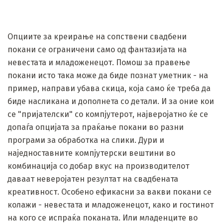
Опциите за креирање на сопствени свадбени
покани се ограничени само од фантазијата на
невестата и младоженецот. Помош за правење
покани исто така може да биде познат уметник - на
пример, направи убава скица, која само ќе треба да
биде насликана и дополнета со детали. И за оние кои
се "пријателски" со компјутерот, најверојатно ќе се
допаѓа опцијата за праќање покани во разни
програми за обработка на слики. Дури и
наједноставните компјутерски вештини во
комбинација со добар вкус на производителот
даваат неверојатен резултат на свадбената
креативност. Особено ефикасни за вакви покани се
колажи - невестата и младоженецот, како и гостинот
на кого се испраќа поканата. Или младенците во