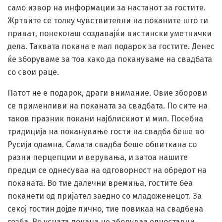
само извор на информации за настанот за гостите.
Жртвите се толку чувствителни на поканите што ги
прават, понекогаш создавајќи вистински уметнички
дела. Таквата покана е мал подарок за гостите. Денес
ќе зборуваме за тоа како да покануваме на свадбата
со свои раце.
Патот не е подарок, драги внимание. Овие зборови
се применливи на поканата за свадбата. По сите на
таков празник покани најблискиот и мил. Посебна
традиција на поканување гости на свадба беше во
Русија одамна. Самата свадба беше обвиткана со
разни перцепции и верувања, и затоа нашите
предци се однесуваа на одговорност на обредот на
поканата. Во тие далечни времиња, гостите беа
поканети од пријател заедно со младоженецот. За
секој гостин дојде лично, тие повикаа на свадбена
гозба. Во усната покана не зборуваа едноставни