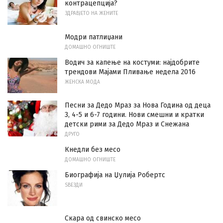
контрацепција?
ЗДРАВЈЕТО НА ЖЕНИТЕ
Модри патлиџани
ДОМАШНО ОГНИШТЕ
Водич за капење на костуми: најдобрите
трендови Мајами Пливање недела 2016
ЖЕНСКА МОДА
Песни за Дедо Мраз за Нова Година од деца
3, 4-5 и 6-7 години. Нови смешни и кратки
детски рими за Дедо Мраз и Снежана
ДРУГО
Кнедли без месо
ДОМАШНО ОГНИШТЕ
Биографија на Џулија Робертс
ЅВЕЗДИ
Скара од свинско месо