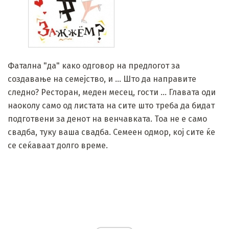
Фатална "да" како одговор на предлогот за
создавање на семејство, и ... Што да направите
следно? Ресторан, меден месец, гости ... Главата оди
наоколу само од листата на сите што треба да бидат
подготвени за денот на венчавката. Тоа не е само
свадба, туку ваша свадба. Семеен одмор, кој сите ќе
се сеќаваат долго време.