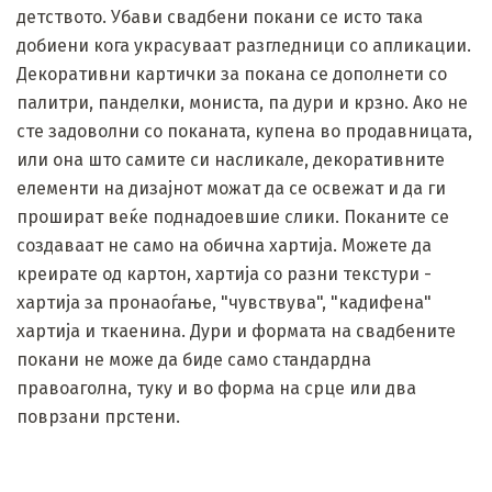
детството. Убави свадбени покани се исто така
добиени кога украсуваат разгледници со апликации.
Декоративни картички за покана се дополнети со
палитри, панделки, мониста, па дури и крзно. Ако не
сте задоволни со поканата, купена во продавницата,
или она што самите си насликале, декоративните
елементи на дизајнот можат да се освежат и да ги
прошират веќе поднадоевшие слики. Поканите се
создаваат не само на обична хартија. Можете да
креирате од картон, хартија со разни текстури -
хартија за пронаоѓање, "чувствува", "кадифена"
хартија и ткаенина. Дури и формата на свадбените
покани не може да биде само стандардна
правоаголна, туку и во форма на срце или два
поврзани прстени.