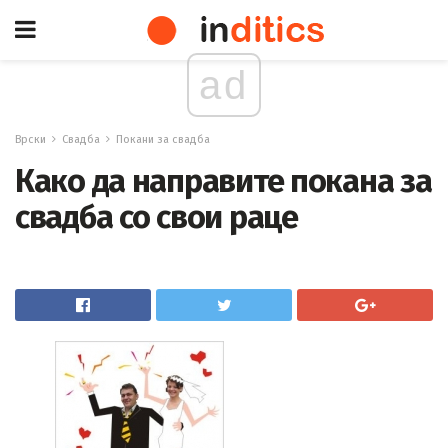
ad
Врски
Свадба
Покани за свадба
Како да направите покана за
свадба со свои раце