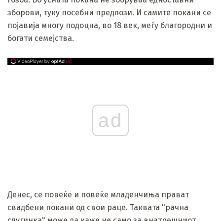
зборови, туку посебни предлози. И самите покани се
појавија многу подоцна, во 18 век, меѓу благородни и
богати семејства.
ad
Денес, се повеќе и повеќе младенчиња прават
свадбени покани од свои раце. Таквата "рачна
слугинка" може да каже не само за внатрешниот