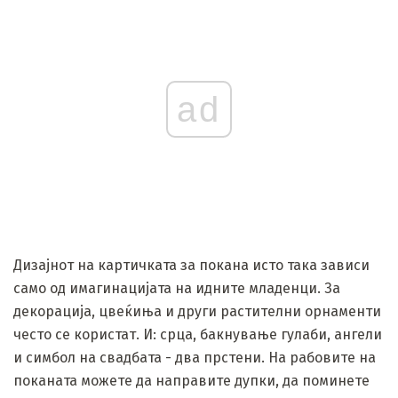
ad
Дизајнот на картичката за покана исто така зависи
само од имагинацијата на идните младенци. За
декорација, цвеќиња и други растителни орнаменти
често се користат. И: срца, бакнување гулаби, ангели
и симбол на свадбата - два прстени. На рабовите на
поканата можете да направите дупки, да поминете