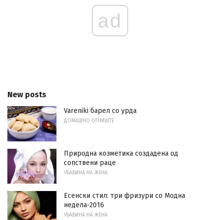
ad
New posts
Vareniki барел со урда
ДОМАШНО ОГНИШТЕ
Природна козметика создадена од
сопствени раце
УБАВИНА НА ЖЕНА
Есенски стил: три фризури со Модна
недела-2016
УБАВИНА НА ЖЕНА