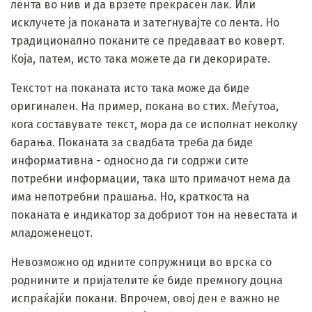
лента во нив и да врзете прекрасен лак. Или
исклучете ја поканата и затегнувајте со лента. Но
традиционално поканите се предаваат во коверт.
Која, патем, исто така можете да ги декорирате.
Текстот на поканата исто така може да биде
оригинален. На пример, покана во стих. Меѓутоа,
кога составувате текст, мора да се исполнат неколку
барања. Поканата за свадбата треба да биде
информативна - односно да ги содржи сите
потребни информации, така што примачот нема да
има непотребни прашања. Но, краткоста на
поканата е индикатор за добриот тон на невестата и
младоженецот.
Невозможно од идните сопружници во врска со
роднините и пријателите ќе биде премногу доцна
испраќајќи покани. Впрочем, овој ден е важно не