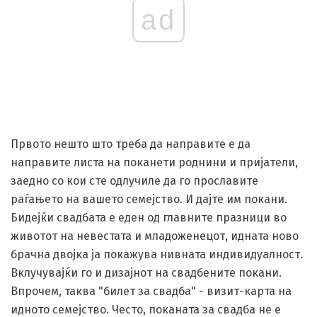
ad
Првото нешто што треба да направите е да
направите листа на поканети роднини и пријатели,
заедно со кои сте одлучиле да го прославите
раѓањето на вашето семејство. И дајте им покани.
Бидејќи свадбата е еден од главните празници во
животот на невестата и младоженецот, идната ново
брачна двојка ја покажува нивната индивидуалност.
Вклучувајќи го и дизајнот на свадбените покани.
Впрочем, таква "билет за свадба" - визит-карта на
идното семејство. Често, поканата за свадба не е