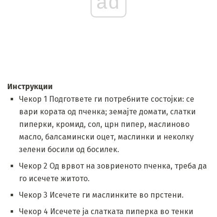
ad
Инструкции
Чекор 1 Подгответе ги потребните состојки: се
вари кората од пченка; земајте домати, слатки
пиперки, кромид, сол, црн пипер, маслиново
масло, балсамински оцет, маслинки и неколку
зелени босили од босилек.
Чекор 2 Од врвот на зовриеното пченка, треба да
го исечете житото.
Чекор 3 Исечете ги маслинките во прстени.
Чекор 4 Исечете ја слатката пиперка во тенки