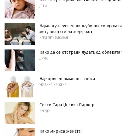
ДЕЦА
Најмногу неуспешни љубовни синдикати
меѓу знаците на зодијакот
НЕИДЕНТИФИКУВАН
Како да се отстрани лудата од облеката?
ДРУГО
Најкорисен шампон за коса
УБАВИНА НА ЖЕНА
Секси Сара Џесика Паркер
ЅВЕЗДИ
Како мириса жената?