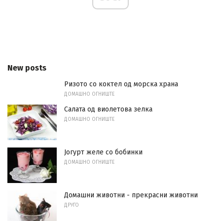
New posts
Ризото со коктел од морска храна
ДОМАШНО ОГНИШТЕ
Салата од виолетова зелка
ДОМАШНО ОГНИШТЕ
Јогурт желе со бобинки
ДОМАШНО ОГНИШТЕ
Домашни животни - прекрасни животни
ДРУГО