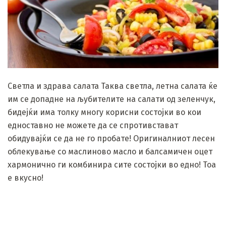
Светла и здрава салата Таква светла, летна салата ќе
им се допадне на љубителите на салати од зеленчук,
бидејќи има толку многу корисни состојки во кои
едноставно не можете да се спротивстават
обидувајќи се да не го пробате! Оригиналниот лесен
облекување со маслиново масло и балсамичен оцет
хармонично ги комбинира сите состојки во едно! Тоа
е вкусно!