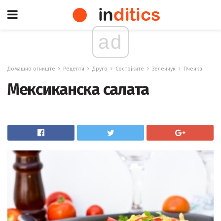
ad
Домашно огниште
Рецепти
Друго
Состојките
Зеленчук
Пченка
Мексиканска салата