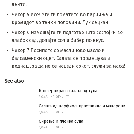
ленти.
Чекор 5 Исечете ги доматите во парчиња и
кромидот во тенки половини. Лук сецкан.
Чекор 6 Измешајте ги подготвените состојки во
длабок сад, додајте сол и бибер по вкус.
Чекор 7 Посипете со маслиново масло и
балсаменски оцет. Салата се промешува и
веднаш, за да не се исцеди сокот, служи за маса!
See also
Конзервирана салата од туна
ДОМАШНО ОГНИШТЕ
Салата од карфиол, краставица и макарони
ДОМАШНО ОГНИШТЕ
Сирење и пченка супа
ДОМАШНО ОГНИШТЕ