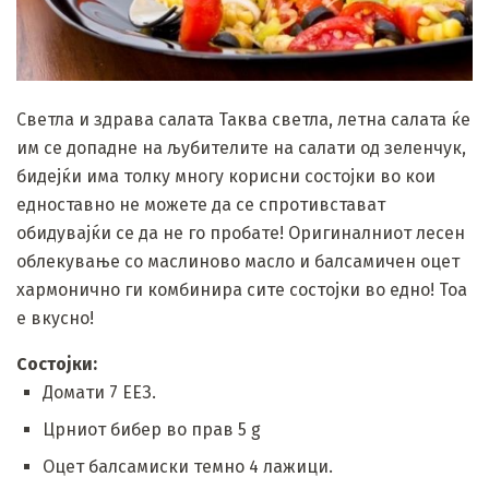
Светла и здрава салата Таква светла, летна салата ќе
им се допадне на љубителите на салати од зеленчук,
бидејќи има толку многу корисни состојки во кои
едноставно не можете да се спротивстават
обидувајќи се да не го пробате! Оригиналниот лесен
облекување со маслиново масло и балсамичен оцет
хармонично ги комбинира сите состојки во едно! Тоа
е вкусно!
Состојки:
Домати 7 ЕЕЗ.
Црниот бибер во прав 5 g
Оцет балсамиски темно 4 лажици.