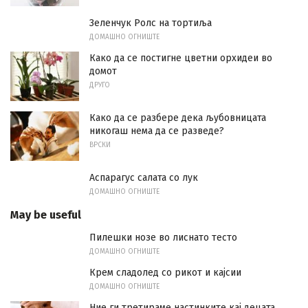
Зеленчук Ролс на тортиља
ДОМАШНО ОГНИШТЕ
Како да се постигне цветни орхидеи во
домот
ДРУГО
Како да се разбере дека љубовницата
никогаш нема да се разведе?
ВРСКИ
Аспарагус салата со лук
ДОМАШНО ОГНИШТЕ
May be useful
Пилешки нозе во лиснато тесто
ДОМАШНО ОГНИШТЕ
Крем сладолед со рикот и кајсии
ДОМАШНО ОГНИШТЕ
Ние ги третираме настинките кај децата